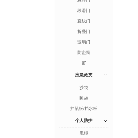
悬浮门
段滑门
直线门
折叠门
玻璃门
防盗窗
窗
应急救灾
沙袋
睡袋
挡鼠板/挡水板
个人防护
甩棍