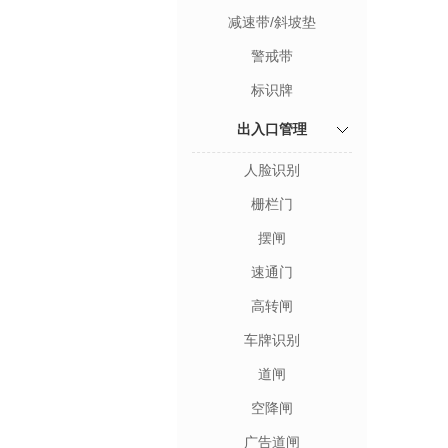
减速带/斜坡垫
警戒带
标识牌
出入口管理
人脸识别
栅栏门
摆闸
速通门
高转闸
车牌识别
道闸
空降闸
广告道闸