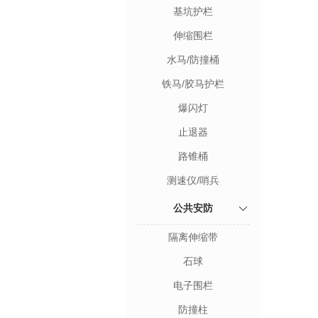
基坑护栏
伸缩围栏
水马/防撞桶
铁马/胶马护栏
爆闪灯
止退器
路锥桶
测速仪/哨兵
公共安防
隔离伸缩带
石球
电子围栏
防撞柱