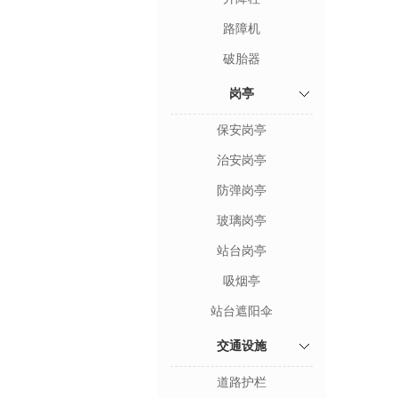
路障机
破胎器
岗亭
保安岗亭
治安岗亭
防弹岗亭
玻璃岗亭
站台岗亭
吸烟亭
站台遮阳伞
交通设施
道路护栏