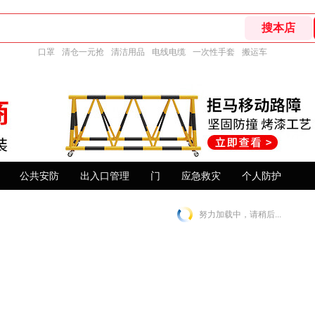
口罩
清仓一元抢
清洁用品
电线电缆
一次性手套
搬运车
公共安防
出入口管理
门
应急救灾
个人防护
努力加载中，请稍后...