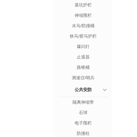
基坑护栏
伸缩围栏
水马/防撞桶
铁马/胶马护栏
爆闪灯
止退器
路锥桶
测速仪/哨兵
公共安防
隔离伸缩带
石球
电子围栏
防撞柱