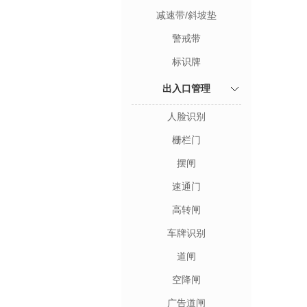
减速带/斜坡垫
警戒带
标识牌
出入口管理
人脸识别
栅栏门
摆闸
速通门
高转闸
车牌识别
道闸
空降闸
广告道闸