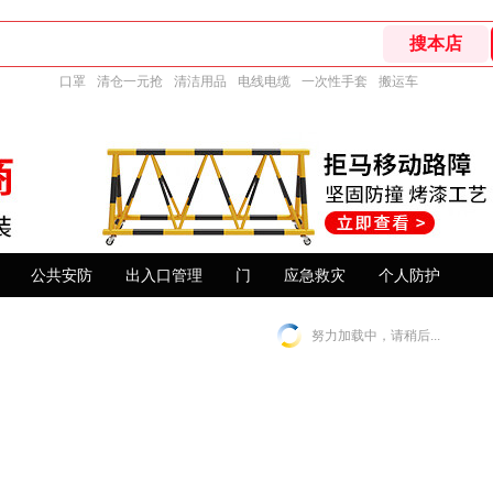
口罩
清仓一元抢
清洁用品
电线电缆
一次性手套
搬运车
公共安防
出入口管理
门
应急救灾
个人防护
努力加载中，请稍后...