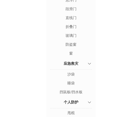
悬浮门
段滑门
直线门
折叠门
玻璃门
防盗窗
窗
应急救灾
沙袋
睡袋
挡鼠板/挡水板
个人防护
甩棍