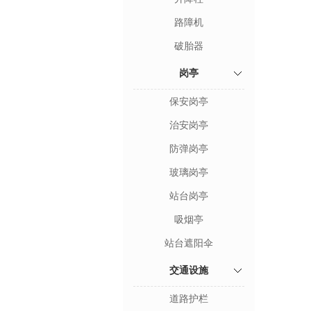
路障机
破胎器
岗亭
保安岗亭
治安岗亭
防弹岗亭
玻璃岗亭
站台岗亭
吸烟亭
站台遮阳伞
交通设施
道路护栏